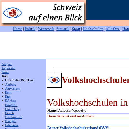
Home
|
Politik
|
Wirtschaft
|
Statistik
|
Sport
|
Hochschulen
|
Alle Orte
|
Hot
Aargau
Appenzell
Basel
Volkshochschule
Bern
Orte in den Bezirken
Aarberg
Aarwangen
Bern
Biel
Volkshochschulen in
BÃ¼ren
Burgdorf
Courtelary
Name
, Adresse, Webseite
Erlach
Diese Seite ist erst im Aufbau!
Fraubrunnen
Frutigen
Interlaken
Berner Volkshochschulverband (BVV)