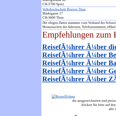
CH-3700 Spiez
Volkshochschule Region Thun
Marktgasse 17
CH-3600 Thun
Die obigen Daten stammen vom Verband der Schweiz
Heraussuchen der Adressen, Telefonnummern, eMail-A
Empfehlungen zum K
ReisefÃ¼hrer Ã¼ber di
ReisefÃ¼hrer Ã¼ber B
ReisefÃ¼hrer Ã¼ber Ba
ReisefÃ¼hrer Ã¼ber G
ReisefÃ¼hrer Ã¼ber Z
die ausgezeichneten und preiswe
klicken Sie bitte auf den
alle 