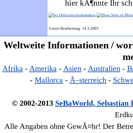
hier kÃ¶nnte Ihr sc
Letzte Bearbeitung: 14.3.2003
Weltweite Informationen / worl
mo
Afrika
-
Amerika
-
Asien
-
Australien
-
B
-
Mallorca
-
Ã–sterreich
-
Schwe
© 2002-2013
SeBaWorld, Sebastian 
Erdku
Alle Angaben ohne GewÃ¤hr! Der Betre