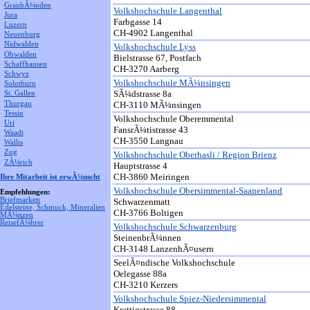
GraubÃ¼nden
Volkshochschule Langenthal
Jura
Farbgasse 14
Luzern
CH-4902 Langenthal
Neuenburg
Nidwalden
Volkshochschule Lyss
Obwalden
Bielstrasse 67, Postfach
Schaffhausen
CH-3270 Aarberg
Schwyz
Volkshochschule MÃ¼nsingen
Solothurn
SÃ¼dstrasse 8a
St. Gallen
Thurgau
CH-3110 MÃ¼nsingen
Tessin
Volkshochschule Oberemmental
Uri
FansrÃ¼tistrasse 43
Waadt
CH-3550 Langnau
Wallis
Zug
Volkshochschule Oberhasli / Region Brienz
ZÃ¼rich
Hauptstrasse 4
CH-3860 Meiringen
Ihre Mitarbeit ist erwÃ¼nscht
Volkshochschule Obersimmental-Saanenland
Empfehlungen:
Briefmarken
Schwarzenmatt
Edelsteine, Schmuck, Mineralien
CH-3766 Boltigen
MÃ¼nzen
ReisefÃ¼hrer
Volkshochschule Schwarzenburg
SteinenbrÃ¼nnen
CH-3148 LanzenhÃ¤usern
SeelÃ¤ndische Volkshochschule
Oelegasse 88a
CH-3210 Kerzers
Volkshochschule Spiez-Niedersimmental
Krattigstrasse 88