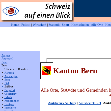
Home
|
Politik
|
Wirtschaft
|
Statistik
|
Sport
|
Hochschulen
|
Alle Orte
|
Hot
Aargau
Appenzell
Basel
Bern
Kanton Bern
Orte in den Bezirken
Aarberg
Aarwangen
Bern
Biel
BÃ¼ren
Alle Orte, StÃ¤dte und Gemeinden 
Burgdorf
Courtelary
A
Erlach
Fraubrunnen
Amtsbezirk Aarberg
|
Amtsbezirk Biel
| Amts
Frutigen
Interlaken