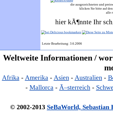
die ausgezeichneten und preiswe
klicken Sie bitte auf den
alle 
hier kÃ¶nnte Ihr sc
Letzte Bearbeitung: 3.6.2006
Weltweite Informationen / worl
mo
Afrika
-
Amerika
-
Asien
-
Australien
-
B
-
Mallorca
-
Ã–sterreich
-
Schwe
© 2002-2013
SeBaWorld, Sebastian 