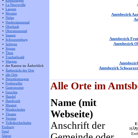
Konolfingen
La Neuveville
Laupen
Moutier
Amtsbezirk Aa
Nidau
Am
Niedersimmental
Oberhasli
Obersimmental
Saanen
Amtsbezirk Frut
Schwarzenburg
Amtsbezirk O
Seftigen
Signau
Thun
Trachselwald
Wangen
Amtsbezir
der Kanton im Ãœberblick
Amtsbezirk Schwarze
Ãœbersicht der Orte
alle Orte
Dienstleistungen
Alle Orte im Amts
Freiberufler
Gastronomie
Gerichte
Handel
Name (mit
Handwerk
Museen
Musikschulen
Webseite)
Theater
Vereine
Anschrift der
Volkshochschulen
E
Freiburg
HÃ¶h
Genf
Gemeinde oder
Ent
Glarus