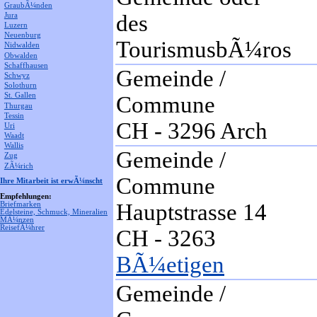
GraubÃ¼nden
des
Jura
Luzern
Neuenburg
TourismusbÃ¼ros
Nidwalden
Obwalden
Schaffhausen
Gemeinde /
Schwyz
Solothurn
St. Gallen
Commune
Thurgau
Tessin
CH - 3296 Arch
Uri
Waadt
Wallis
Gemeinde /
Zug
ZÃ¼rich
Commune
Ihre Mitarbeit ist erwÃ¼nscht
Empfehlungen:
Hauptstrasse 14
Briefmarken
Edelsteine, Schmuck, Mineralien
MÃ¼nzen
ReisefÃ¼hrer
CH - 3263
BÃ¼etigen
Gemeinde /