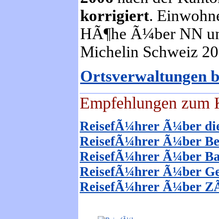
korrigiert
. Einwohn
HÃ¶he Ã¼ber NN und
Michelin Schweiz 20
Ortsverwaltungen bi
Empfehlungen zum K
ReisefÃ¼hrer Ã¼ber di
ReisefÃ¼hrer Ã¼ber B
ReisefÃ¼hrer Ã¼ber Ba
ReisefÃ¼hrer Ã¼ber G
ReisefÃ¼hrer Ã¼ber Z