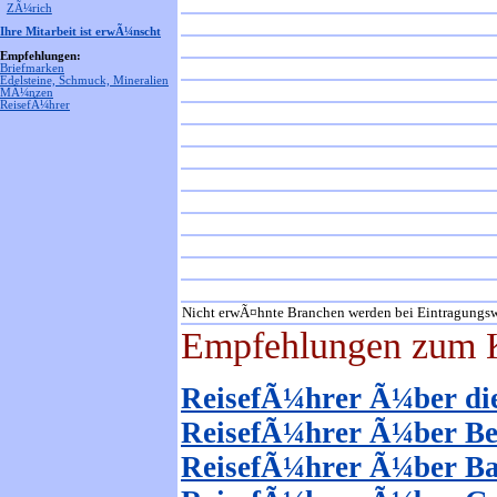
ZÃ¼rich
Ihre Mitarbeit ist erwÃ¼nscht
Empfehlungen:
Briefmarken
Edelsteine, Schmuck, Mineralien
MÃ¼nzen
ReisefÃ¼hrer
Nicht erwÃ¤hnte Branchen werden bei Eintragungsw
Empfehlungen zum K
ReisefÃ¼hrer Ã¼ber di
ReisefÃ¼hrer Ã¼ber B
ReisefÃ¼hrer Ã¼ber Ba