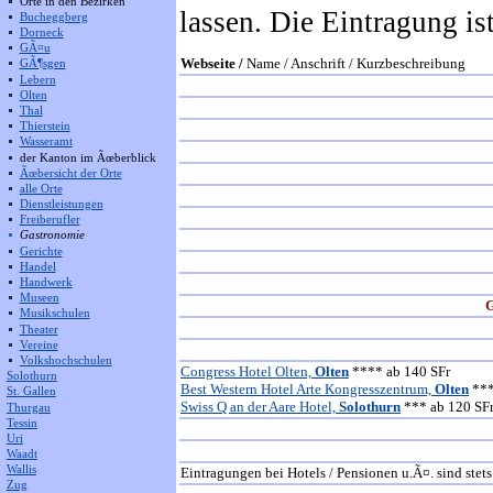
Orte in den Bezirken
lassen. Die Eintragung is
Bucheggberg
Dorneck
GÃ¤u
Webseite /
Name / Anschrift / Kurzbeschreibung
GÃ¶sgen
Lebern
Olten
Thal
Thierstein
Wasseramt
der Kanton im Ãœberblick
Ãœbersicht der Orte
alle Orte
Dienstleistungen
Freiberufler
Gastronomie
Gerichte
Handel
Handwerk
Museen
G
Musikschulen
Theater
Vereine
Volkshochschulen
Congress Hotel Olten,
Olten
**** ab 140 SFr
Solothurn
Best Western Hotel Arte Kongresszentrum,
Olten
***
St. Gallen
Swiss Q an der Aare Hotel,
Solothurn
*** ab 120 SF
Thurgau
Tessin
Uri
Waadt
Wallis
Eintragungen bei Hotels / Pensionen u.Ã¤. sind stets
Zug