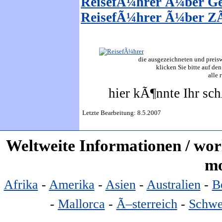
ReisefÃ¼hrer Ã¼ber G
ReisefÃ¼hrer Ã¼ber Z
die ausgezeichneten und preiswe
klicken Sie bitte auf den
alle 
hier kÃ¶nnte Ihr sc
Letzte Bearbeitung: 8.5.2007
Weltweite Informationen / worl
mo
Afrika
-
Amerika
-
Asien
-
Australien
-
B
-
Mallorca
-
Ã–sterreich
-
Schwe