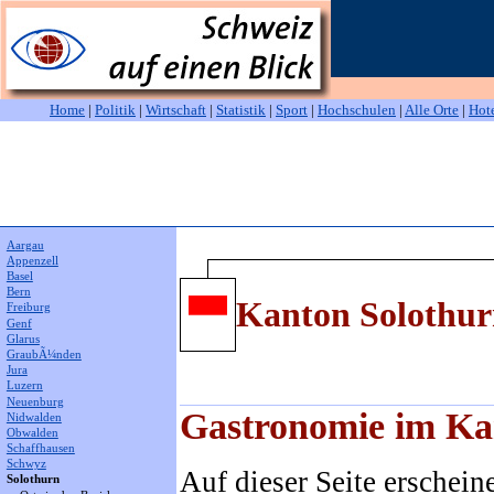
Home
|
Politik
|
Wirtschaft
|
Statistik
|
Sport
|
Hochschulen
|
Alle Orte
|
Hot
Aargau
Appenzell
Basel
Bern
Kanton Solothu
Freiburg
Genf
Glarus
GraubÃ¼nden
Jura
Luzern
Neuenburg
Gastronomie im Ka
Nidwalden
Obwalden
Schaffhausen
Schwyz
Auf dieser Seite erschein
Solothurn