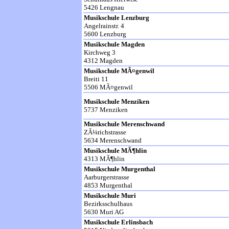
5426 Lengnau
Musikschule Lenzburg
Angelrainstr. 4
5600 Lenzburg
Musikschule Magden
Kirchweg 3
4312 Magden
Musikschule MÃ¤genwil
Breiti 11
5506 MÃ¤genwil
Musikschule Menziken
5737 Menziken
Musikschule Merenschwand
ZÃ¼richstrasse
5634 Merenschwand
Musikschule MÃ¶hlin
4313 MÃ¶hlin
Musikschule Murgenthal
Aarburgerstrasse
4853 Murgenthal
Musikschule Muri
Bezirksschulhaus
5630 Muri AG
Musikschule Erlinsbach