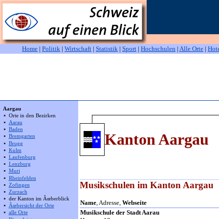
Home
|
Politik
|
Wirtschaft
|
Statistik
|
Sport
|
Hochschulen
|
Alle Orte
|
Hot
Aargau
Orte in den Bezirken
Aarau
Baden
Kanton Aargau
Bremgarten
Brugg
Kulm
Laufenburg
Lenzburg
Muri
Rheinfelden
Musikschulen im Kanton Aargau
Zofingen
Zurzach
der Kanton im Ãœberblick
Name
, Adresse,
Webseite
Ãœbersicht der Orte
Musikschule der Stadt Aarau
alle Orte