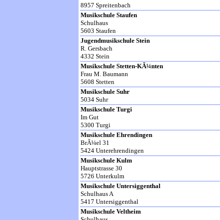
8957 Spreitenbach
Musikschule Staufen
Schulhaus
5603 Staufen
Jugendmusikschule Stein
R. Gersbach
4332 Stein
Musikschule Stetten-KÃ¼nten
Frau M. Baumann
5608 Stetten
Musikschule Suhr
5034 Suhr
Musikschule Turgi
Im Gut
5300 Turgi
Musikschule Ehrendingen
BrÃ¼el 31
5424 Unterehrendingen
Musikschule Kulm
Hauptstrasse 30
5726 Unterkulm
Musikschule Untersiggenthal
Schulhaus A
5417 Untersiggenthal
Musikschule Veltheim
Schulhaus