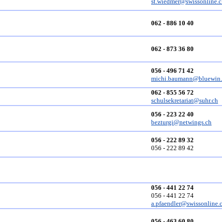
st.wiedmer@swissonline.
062 - 886 10 40
062 - 873 36 80
056 - 496 71 42
michi.baumann@bluewin.
062 - 855 56 72
schulsekretariat@suhr.ch
056 - 223 22 40
bezturgi@netwings.ch
056 - 222 89 32
056 - 222 89 42
056 - 441 22 74
056 - 441 22 74
a.pfaendler@swissonline.
056 - 463 60 80