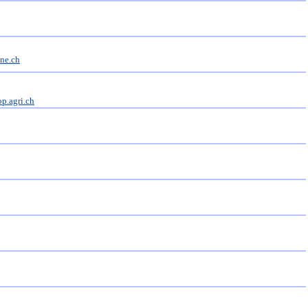
ine.ch
p.agri.ch