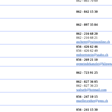
062 - 865 70 69
062 - 842 15 30
062 - 897 35 84
062 - 216 68 20
062 - 216 68 21
ascherer@swissonline.ch
056 - 426 62 46
056 - 426 62 49
msboettstein@szabo.ch
056 - 269 21 10
gemeindekanzlei@klingn
062 - 723 91 25
062 - 827 36 05
062 - 827 36 23
walweb@hotmail.com
056 - 247 10 15
mueller.esther@gmx.ch
056 - 241 15 30