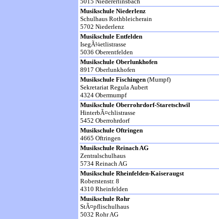
5015 Niedererlinsbach
Musikschule Niederlenz
Schulhaus Rothbleicherain
5702 Niederlenz
Musikschule Entfelden
IsegÃ¼etlistrasse
5036 Oberentfelden
Musikschule Oberlunkhofen
8917 Oberlunkhofen
Musikschule Fischingen
(Mumpf)
Sekretariat Regula Aubert
4324 Obermumpf
Musikschule Oberrohrdorf-Staretschwil
HinterbÃ¤chlistrasse
5452 Oberrohrdorf
Musikschule Oftringen
4665 Oftringen
Musikschule Reinach AG
Zentralschulhaus
5734 Reinach AG
Musikschule Rheinfelden-Kaiseraugst
Roberstenstr. 8
4310 Rheinfelden
Musikschule Rohr
StÃ¤pflischulhaus
5032 Rohr AG