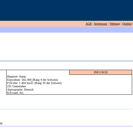
AGB
|
Impressum
|
Werbung
|
Quellen
|
INFO BOX
Hauptort: Aarau
Einwohner: 565.400 (Rang 4 der Schweiz)
FlÃ¤che: 1.404 kmÂ² (Rang 10 der Schweiz)
231 Gemeinden
Amtssprache: Deutsch
KÃ¼rzel: AG
se