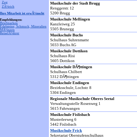
Zug
Musikschule der Stadt Brugg
ZÃ¼rich
Renggerstr. 12
5200 Brugg
Ihre Mitarbeit ist erwÃ¼nscht
Musikschule Mellingen
Empfehlungen:
Briefmarken
Kanzleiweg 25
Edelsteine, Schmuck, Mineralien
5505 Brunegg
MÃ¼nzen
ReisefÃ¼hrer
Musikschule Buchs
Schulhaus Suhrenmatte
5033 Buchs AG
Musikschule Dottikon
Schulhaus Risi
5605 Dottikon
Musikschule DÃ¶ttingen
Schulhaus Chilbert
5312 DÃ¶ttingen
Musikschule Endingen
Bezirksschule, Lochstr. 8
5304 Endingen
Regionale Musikschule Oberes Seetal
Verwaltungsstelle Rosenweg 1
5615 Fahrwangen
Musikschule Fislisbach
Musterleeweg 6
5442 Fislisbach
Musikschule
Frick
Sekretariat Oberstufenschulhaus