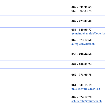
062 - 891 91 65
062 - 892 33 75
062 - 723 82 49
056 - 649 99 77
gemeindekanzlei@oberlu
062 - 873 17 50
aureg@mydiax.ch
056 - 496 44 56
062 - 789 81 74
062 - 771 00 78
061 - 831 15 19
musikschule@msrk.ch
062 - 824 12 79
schulerohr@bluewin.ch