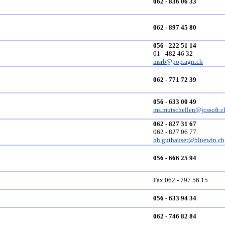
062 - 836 06 33
062 - 897 45 80
056 - 222 51 14
01 - 482 46 32
msrb@pop.agri.ch
062 - 771 72 39
056 - 633 00 49
ms.mutschellen@jcssoft.c
062 - 827 31 67
062 - 827 06 77
hh.guthauser@bluewin.ch
056 - 666 25 94
Fax 062 - 797 56 15
056 - 633 94 34
062 - 746 82 84