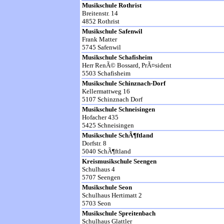
Musikschule Rothrist
Breitenstr. 14
4852 Rothrist
Musikschule Safenwil
Frank Matter
5745 Safenwil
Musikschule Schafisheim
Herr RenÃ© Bossard, PrÃ¤sident
5503 Schafisheim
Musikschule Schinznach-Dorf
Kellermattweg 16
5107 Schinznach Dorf
Musikschule Schneisingen
Hofacher 435
5425 Schneisingen
Musikschule SchÃ¶ftland
Dorfstr. 8
5040 SchÃ¶ftland
Kreismusikschule Seengen
Schulhaus 4
5707 Seengen
Musikschule Seon
Schulhaus Hertimatt 2
5703 Seon
Musikschule Spreitenbach
Schulhaus Glattler