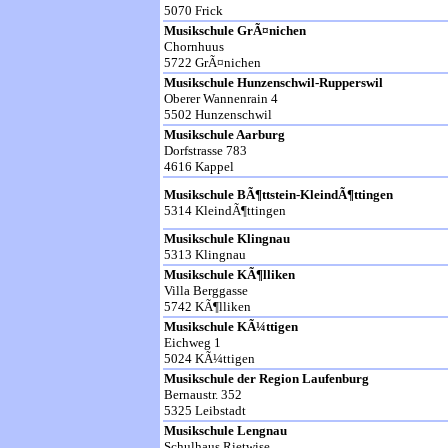
5070 Frick
Musikschule GrÃ¤nichen
Chornhuus
5722 GrÃ¤nichen
Musikschule Hunzenschwil-Rupperswil
Oberer Wannenrain 4
5502 Hunzenschwil
Musikschule Aarburg
Dorfstrasse 783
4616 Kappel
Musikschule BÃ¶ttstein-KleindÃ¶ttingen
5314 KleindÃ¶ttingen
Musikschule Klingnau
5313 Klingnau
Musikschule KÃ¶lliken
Villa Berggasse
5742 KÃ¶lliken
Musikschule KÃ¼ttigen
Eichweg 1
5024 KÃ¼ttigen
Musikschule der Region Laufenburg
Bernaustr. 352
5325 Leibstadt
Musikschule Lengnau
Schulhaus Rietwise