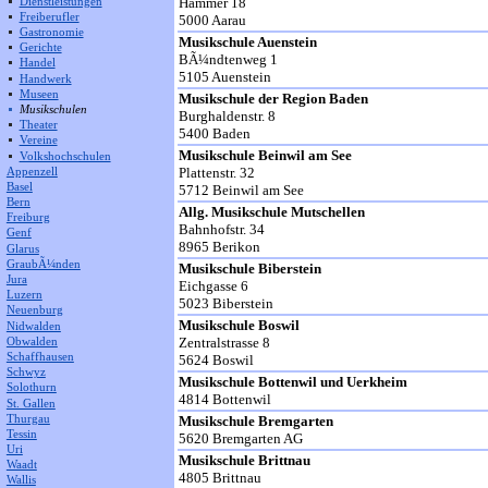
Hammer 18
Dienstleistungen
Freiberufler
5000 Aarau
Gastronomie
Musikschule Auenstein
Gerichte
BÃ¼ndtenweg 1
Handel
5105 Auenstein
Handwerk
Museen
Musikschule der Region Baden
Musikschulen
Burghaldenstr. 8
Theater
5400 Baden
Vereine
Musikschule Beinwil am See
Volkshochschulen
Plattenstr. 32
Appenzell
Basel
5712 Beinwil am See
Bern
Allg. Musikschule Mutschellen
Freiburg
Bahnhofstr. 34
Genf
8965 Berikon
Glarus
GraubÃ¼nden
Musikschule Biberstein
Jura
Eichgasse 6
Luzern
5023 Biberstein
Neuenburg
Musikschule Boswil
Nidwalden
Zentralstrasse 8
Obwalden
Schaffhausen
5624 Boswil
Schwyz
Musikschule Bottenwil und Uerkheim
Solothurn
4814 Bottenwil
St. Gallen
Musikschule Bremgarten
Thurgau
Tessin
5620 Bremgarten AG
Uri
Musikschule Brittnau
Waadt
4805 Brittnau
Wallis