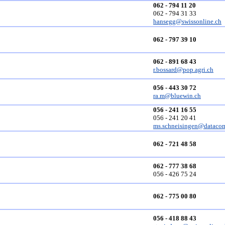
062 - 794 11 20
062 - 794 31 33
hansegg@swissonline.ch
062 - 797 39 10
062 - 891 68 43
r.bossard@pop.agri.ch
056 - 443 30 72
ra.m@bluewin.ch
056 - 241 16 55
056 - 241 20 41
ms.schneisingen@dataco
062 - 721 48 58
062 - 777 38 68
056 - 426 75 24
062 - 775 00 80
056 - 418 88 43